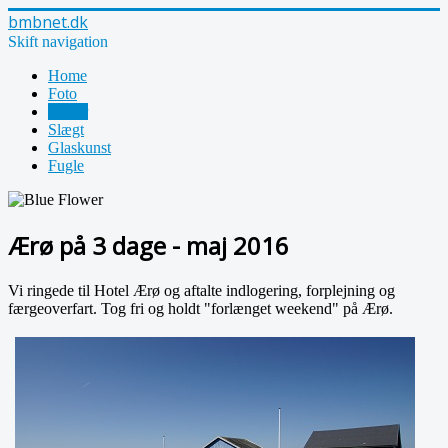
bmbnet.dk
Skift navigation
Home
Foto
Rejser
Slægt
Glaskunst
Fugle
Ærø på 3 dage - maj 2016
Vi ringede til Hotel Ærø og aftalte indlogering, forplejning og
færgeoverfart. Tog fri og holdt "forlænget weekend" på Ærø.