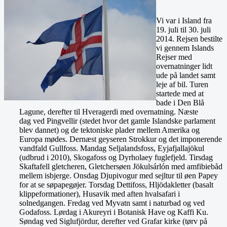
Vi var i Island fra
19. juli til 30. juli
2014. Rejsen bestilte
vi gennem Islands
Rejser med
overnatninger lidt
ude på landet samt
leje af bil. Turen
startede med at
bade i Den Blå
Lagune, derefter til Hveragerdi med overnatning. Næste
dag ved Pingvellir (stedet hvor det gamle Islandske parlament
blev dannet) og de tektoniske plader mellem Amerika og
Europa mødes. Dernæst geyseren Strokkur og det imponerende
vandfald Gullfoss. Mandag Seljalandsfoss, Eyjafjallajökul
(udbrud i 2010), Skogafoss og Dyrholaey fuglefjeld. Tirsdag
Skaftafell gletcheren, Gletchersøen Jökulsárlón med amfibiebåd
mellem isbjerge. Onsdag Djupivogur med sejltur til øen Papey
for at se søpapegøjer. Torsdag Dettifoss, Hljödakletter (basalt
klippeformationer), Husavik med aften hvalsafari i
solnedgangen. Fredag ved Myvatn samt i naturbad og ved
Godafoss. Lørdag i Akureyri i Botanisk Have og Kaffi Ku.
Søndag ved Siglufjördur, derefter ved Grafar kirke (tørv på