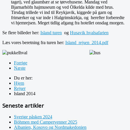
taget), ved glaumbær at se tørvehusene. Mandag ved
Bjarnarhöfn hajmuseum og ved Ölkelda kilde med brus.
Tirsdag trillede vi ind til Reykjavik, kiggede på garn og
frimærker og var inde i Halgrimskirkja, og herefter forberedte
vi hjemrejsen. Meget tidlig afgang fra hotellet onsdag morgen.
Se flere billeder her:
Island turen
og
Husavik hvalsafarien
Læs vores beretning fra turen her:
Island_rejsen_2014.pdf
Forrige
Næste
Du er her:
Hjem
Rejser
Island 2014
Seneste artikler
Sverige påsken 2024
Böhmen med Campervenner 2025
Albanien, Kosovo og Nordmakedonien